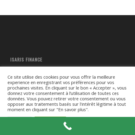
ISARIS FINANCE
6, rue des Pommerelles
60200 Compiègne
Ce site utilise des cookies pour vous offrir la meilleure
experience en enregistrant vos préférences pour vos
T : 03 65 98 07 11
prochaines visites. En cliquant sur le bon « Accepter », vous
E- mail :
contact@isarisfinance.fr
donnez votre consentement à l’utilisation de toutes ces
données. Vous pouvez retirer votre consentement ou vous
Mentions légales
opposer aux traitements basés sur l'intérêt légitime à tout
moment en cliquant sur "En savoir plus".
Réglages
Accepter tout