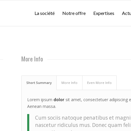
La société
Notre offre
Expertises
Actu
More Info
Short Summary
More Info
Even More Info
Lorem ipsum
dolor
sit amet, consectetuer adipiscing 
Aenean massa.
Cum sociis natoque penatibus et magnis
nascetur ridiculus mus. Donec quam felis