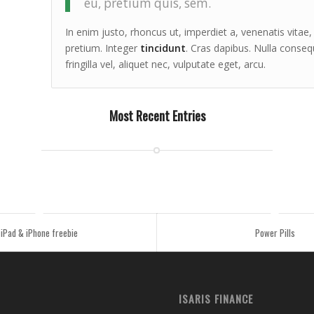
eu, pretium quis, sem.
In enim justo, rhoncus ut, imperdiet a, venenatis vitae,
pretium. Integer
tincidunt
. Cras dapibus. Nulla conse
fringilla vel, aliquet nec, vulputate eget, arcu.
Most Recent Entries
iPad & iPhone freebie
Power Pills
ISARIS FINANCE