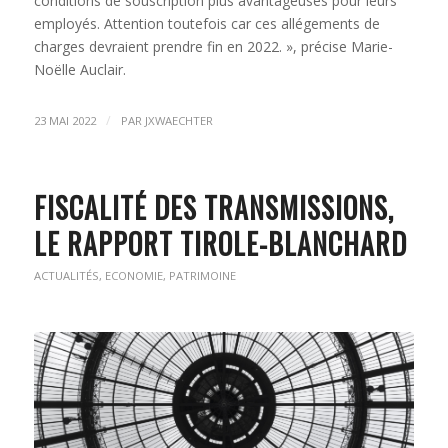
conditions de souscription plus avantageuses pour leurs
employés. Attention toutefois car ces allégements de
charges devraient prendre fin en 2022. », précise Marie-
Noëlle Auclair.
/
23 MAI 2022
PAR
JXWAECHTER
FISCALITÉ DES TRANSMISSIONS,
LE RAPPORT TIROLE-BLANCHARD
ACTUALITÉS
,
ECONOMIE
,
PATRIMOINE