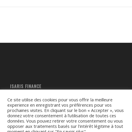
ISARIS FINANCE
6, rue des Pommerelles
Ce site utilise des cookies pour vous offrir la meilleure
60200 Compiègne
experience en enregistrant vos préférences pour vos
T : 03 65 98 07 11
prochaines visites. En cliquant sur le bon « Accepter », vous
donnez votre consentement à l’utilisation de toutes ces
E- mail :
contact@isarisfinance.fr
données. Vous pouvez retirer votre consentement ou vous
Mentions légales
opposer aux traitements basés sur l'intérêt légitime à tout
moment en cliquant sur "En savoir plus".